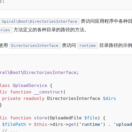
类访问应用程序中各种目
Spiral\Boot\DirectoriesInterface
方法定义的各种目录的路径的方法。
ories
使用
类访问
目录路径的示
DirectoriesInterface
runtime
ral
\
Boot
\
DirectoriesInterface
;

lass
UploadService
{

lic
function
__construct
(
private
readonly
 DirectoriesInterface 
$dirs
}

lic
function
store
(
UploadedFile 
$file
) 
{

$filePath
 = 
$this
->dirs->
get
(
'runtime'
) . 
'upload
// ...