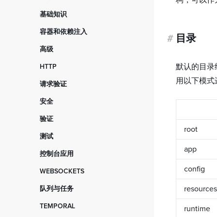
构，可以作
内核与环境
基础知识
启动器
数据库和 ORM
容器和依赖注入
#
目录
配置对象
会话
概述
高级
调度器
文件和目录
配置
静态内存
拦截器
默认的目录结
HTTP
缓存
特性
特性
终结器
入门指南
用以下模式
日志记录
请求验证
自动装配
应用指标
请求生命周期
错误处理
入门指南
IOC 作用域
安全
应用遥测
请求与响应
调试
过滤器对象
注入器
数据加密
任务调度
验证
路由
脚手架
组合过滤器
基于角色的访问控制
root
原子锁
入门指南
中间件
原型设计
测试
拦截器
用户身份验证
邮件发送器
Spiral 验证器
Cookies
app
入门指南
从 2.x 版本迁移
控制台应用
通知
Symfony 验证器
CSRF 保护
HTTP 测试
入门指南
config
WEBSOCKETS
Laravel 验证器
错误页面
存储测试
用户命令
入门指南
拦截器
resources
队列与任务
队列测试
命令序列
事件处理程序
入门指南
邮件测试
TEMPORAL
拦截器
runtime
广播
任务处理程序