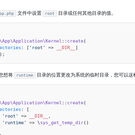
文件中设置
目录或任何其他目录的值。
pp.php
root
\App\Application\Kernel
::
create
(

ectories
: [
'root'
 => 
__DIR__
]

您想将
目录的位置更改为系统的临时目录，您可以这
runtime
\App\Application\Kernel
::
create
(

ectories
: [

'root'
 => 
__DIR__
, 

'runtime'
 => \
sys_get_temp_dir
()
