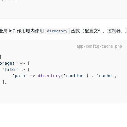
局 IoC 作用域内使用
函数（配置文件、控制器、
directory
app/config/cache.php
[

orages'
 => [

'file'
 => [

'path'
 => 
directory
(
'runtime'
) . 
'cache'
,

 ],   
