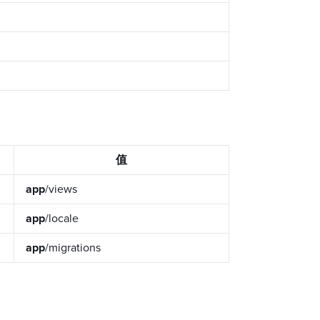
值
app
/views
app
/locale
app
/migrations