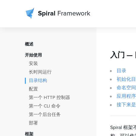
Spiral
Framework
概述
目录
入门 —
开始使用
关于框架
安装
设计方法
目录
长时间运行
应用生命周期
初始化目
目录结构
贡献
命名空间
配置
版本控制
应用程序
第一个 HTTP 控制器
许可证
接下来是
第一个 CLI 命令
第一个后台任务
部署
Spira
框架