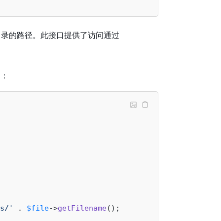
录的路径。此接口提供了访问通过
例：
s/'
 . 
$file
->
getFilename
();
