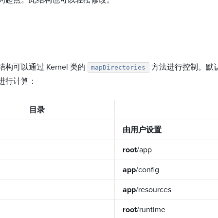
为起点。此结构也可以轻松修改。
构可以通过 Kernel 类的
方法进行控制。默
mapDirectories
进行计算：
目录
由用户设置
root
/app
app
/config
app
/resources
root
/runtime