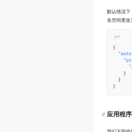
默认情况下
名空间更改
json
{
"auto
"ps
"
}
}
}
#
应用程序
我们下面提