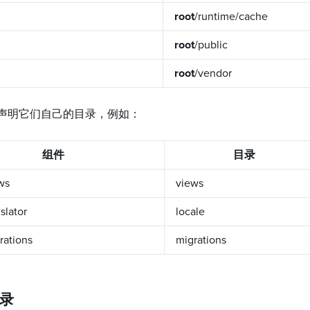
root
/runtime/cache
root
/public
root
/vendor
声明它们自己的目录，例如：
组件
目录
ews
views
nslator
locale
rations
migrations
录