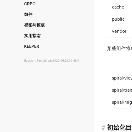
事件测试
入门指南
GRPC
Centrifugo API
cache
RoadRunner 集成
数据库
用法
入门指南
拦截器
组件
拦截器
拦截器
public
服务代码
数据网格
视图与模板
客户端 SDK
发现器
vendor
入门指南
实用指南
拦截器
代码生成
基础知识
快速开始
KEEPER
存储与云分发
某些组件将
纯 PHP
自定义调度器
入门指南
静态分析
Twig 模板引擎
基于 JWT 的身份验证
Revision: Tue, 28 Jul 2026 06:23:40 GMT
启动器
序列化器
Stempler 模板引擎
控制台命令验证
路由
国际化
自定义 HTTP 请求处理程序
spiral/vi
站点地图和面包屑导航
事件
实时聊天应用
视图
spiral/tra
队列系统
组件
从 v2.x 版本迁移
spiral/mig
#
初始化目