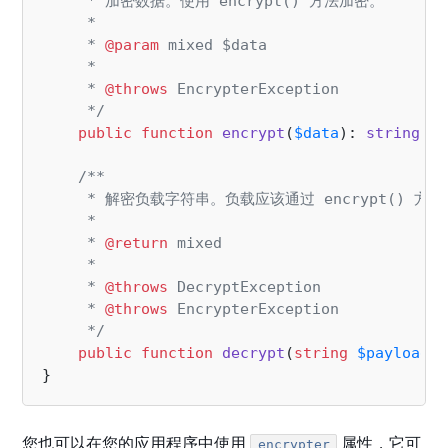
     * 加密数据。使用 encrypt() 方法加密。

     *

     * 
@param
 mixed $data

     *

     * 
@throws
 EncrypterException

     */
public
function
encrypt
(
$data
): 
string
;

/**

     * 解密负载字符串。负载应该通过 encrypt() 方法
     *

     * 
@return
 mixed

     *

     * 
@throws
 DecryptException

     * 
@throws
 EncrypterException

     */
public
function
decrypt
(
string
$payload
)
;

您也可以在您的应用程序中使用
属性，它可
encrypter