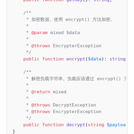
/**

     * 加密数据。使用 encrypt() 方法加密。

     *

     * 
@param
 mixed $data

     *

     * 
@throws
 EncrypterException

     */
public
function
encrypt
(
$data
): 
string
;

/**

     * 解密负载字符串。负载应该通过 encrypt() 方法
     *

     * 
@return
 mixed

     *

     * 
@throws
 DecryptException

     * 
@throws
 EncrypterException

     */
public
function
decrypt
(
string
$payload
)
;
