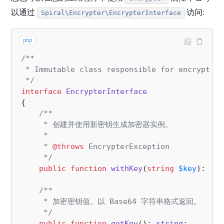
以通过
访问:
Spiral\Encrypter\EncrypterInterface
php
/**

 * Immutable class responsible for encryption
 */
interface
EncrypterInterface
{

/**

     * 创建并使用新密钥生成加密器实例。

     *

     * 
@throws
 EncrypterException

     */
public
function
withKey
(
string
$key
): 
Enc
/**

     * 加密密钥值。以 Base64 字符串格式返回。

     */
public
function
getKey
(
): 
string
;
