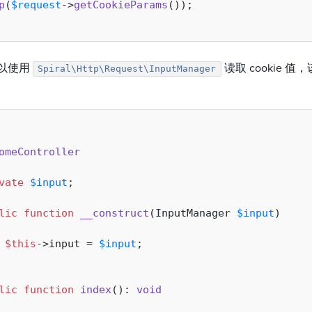
p
(
$request
->
getCookieParams
());

以使用
读取 cookie
Spiral\Http\Request\InputManager
omeController
vate
$input
;

lic
function
__construct
(
InputManager 
$input
)

$this
->input = 
$input
;

lic
function
index
(
): 
void