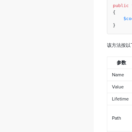
public
{

$co
该方法按以
参数
Name
Value
Lifetime
Path