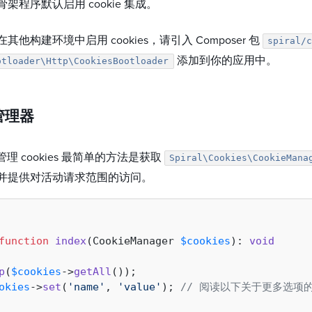
架程序默认启用 cookie 集成。
其他构建环境中启用 cookies，请引入 Composer 包
spiral/
添加到你的应用中。
otloader\Http\CookiesBootloader
 管理器
l 中管理 cookies 最简单的方法是获取
Spiral\Cookies\CookieMana
并提供对活动请求范围的访问。
function
index
(
CookieManager 
$cookies
): 
void
p
(
$cookies
->
getAll
());

okies
->
set
(
'name'
, 
'value'
); 
// 阅读以下关于更多选项