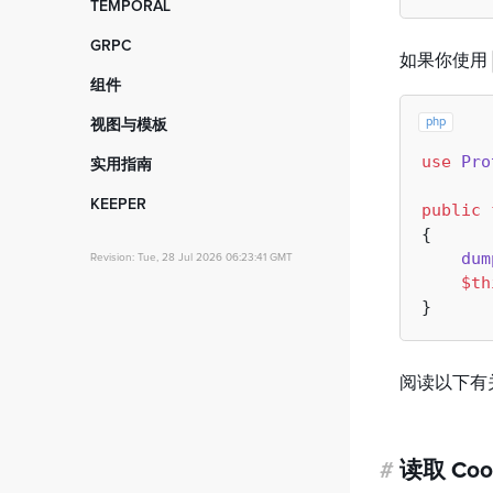
邮件测试
TEMPORAL
拦截器
广播
任务处理程序
事件测试
入门指南
GRPC
Centrifugo API
RoadRunner 集成
如果你使用
数据库
用法
入门指南
拦截器
组件
拦截器
拦截器
服务代码
数据网格
php
视图与模板
客户端 SDK
发现器
入门指南
use
Pro
实用指南
拦截器
代码生成
基础知识
快速开始
KEEPER
存储与云分发
public
纯 PHP
自定义调度器
{

入门指南
静态分析
Twig 模板引擎
基于 JWT 的身份验证
dum
Revision: Tue, 28 Jul 2026 06:23:41 GMT
启动器
序列化器
Stempler 模板引擎
$th
控制台命令验证
路由
国际化
自定义 HTTP 请求处理程序
站点地图和面包屑导航
事件
实时聊天应用
视图
队列系统
阅读以下有关
组件
从 v2.x 版本迁移
#
读取 Coo