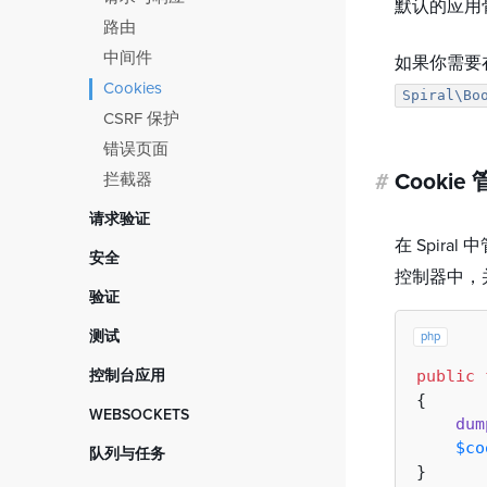
调试
默认的应用骨
注入器
任务调度
路由
脚手架
原子锁
中间件
原型设计
如果你需要在
邮件发送器
Cookies
Spiral\Bo
通知
CSRF 保护
错误页面
#
Cookie
拦截器
请求验证
在 Spira
入门指南
安全
控制器中，
过滤器对象
数据加密
验证
组合过滤器
基于角色的访问控制
入门指南
测试
php
拦截器
用户身份验证
Spiral 验证器
入门指南
从 2.x 版本迁移
public
控制台应用
Symfony 验证器
HTTP 测试
{

入门指南
WEBSOCKETS
Laravel 验证器
dum
存储测试
用户命令
入门指南
$co
队列与任务
队列测试
命令序列
事件处理程序
入门指南