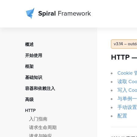
Spiral
Framework
v3.14 – out
概述
目录
开始使用
HTTP —
关于框架
安装
框架
设计方法
长时间运行
Cookie
内核与环境
基础知识
应用生命周期
目录结构
读取 Coo
启动器
数据库和 ORM
贡献
容器和依赖注入
配置
写入 Coo
配置对象
会话
版本控制
概述
第一个 HTTP 控制器
与单例一
高级
调度器
文件和目录
许可证
配置
第一个 CLI 命令
手动设置 
静态内存
拦截器
HTTP
缓存
特性
第一个后台任务
配置
特性
终结器
入门指南
日志记录
自动装配
部署
应用指标
请求生命周期
错误处理
IOC 作用域
应用遥测
请求与响应