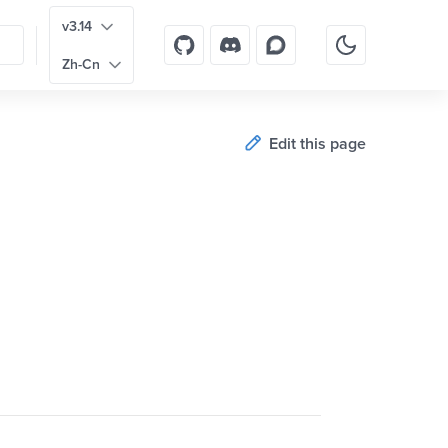
v3.14
Zh-Cn
Edit this page