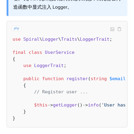
造函数中显式注入 Logger。
php
use
Spiral
\
Logger
\
Traits
\
LoggerTrait
;

final
class
UserService
{

use
LoggerTrait
;

public
function
register
(
string
$email
, 
s
{

// Register user ...
$this
->
getLogger
()->
info
(
'User has be
    }
