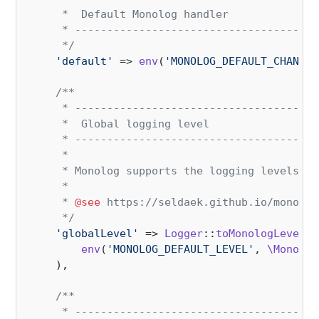
     *  Default Monolog handler

     * --------------------------------------
     */
'default'
 => 
env
(
'MONOLOG_DEFAULT_CHANNEL
/**

     * --------------------------------------
     *  Global logging level

     * --------------------------------------
     *

     * Monolog supports the logging levels de
     *

     * 
@see
 https://seldaek.github.io/monolog
     */
'globalLevel'
 => 
Logger
::
toMonologLevel
(

env
(
'MONOLOG_DEFAULT_LEVEL'
, 
\Monolog
    ),

/**

     * --------------------------------------