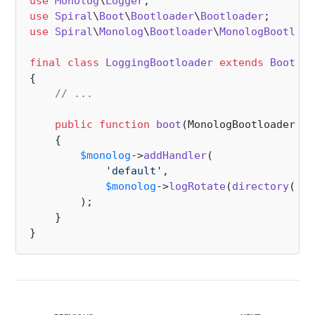
use
Monolog
\
Logger
use
Spiral
\
Boot
\
Bootloader
\
Bootloader
use
Spiral
\
Monolog
\
Bootloader
\
MonologBootload
final
class
LoggingBootloader
extends
Bootloa
{

// ...
public
function
boot
(
MonologBootloader 
$m
{

$monolog
->
addHandler
(

'default'
,

$monolog
->
logRotate
(
directory
(
'ru
        );

    }
