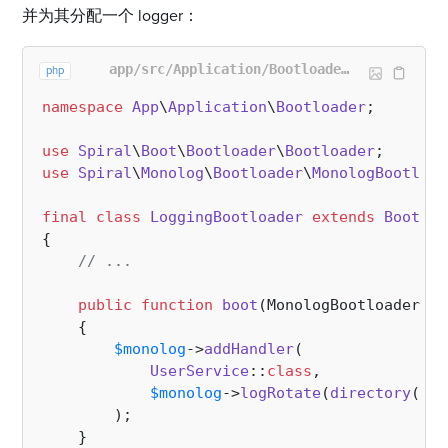
并为其分配一个 logger：
app/src/Application/Bootloader/LoggingBootloader.php
php
namespace
App
\
Application
\
Bootloader
;

use
Spiral
\
Boot
\
Bootloader
\
Bootloader
use
Spiral
\
Monolog
\
Bootloader
\
MonologBootload
final
class
LoggingBootloader
extends
Bootloa
{

// ...
public
function
boot
(
MonologBootloader 
$m
{

$monolog
->
addHandler
(

UserService
::
class
,

$monolog
->
logRotate
(
directory
(
'ru
        );

    }
