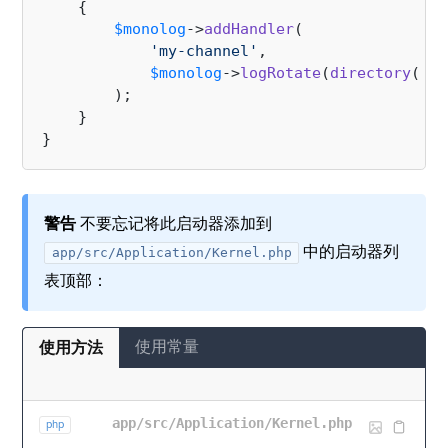
{

$monolog
->
addHandler
(

'my-channel'
,

$monolog
->
logRotate
(
directory
(
'ru
        );

    }

警告
不要忘记将此启动器添加到
中的启动器列
app/src/Application/Kernel.php
表顶部：
使用常量
使用方法
app/src/Application/Kernel.php
php