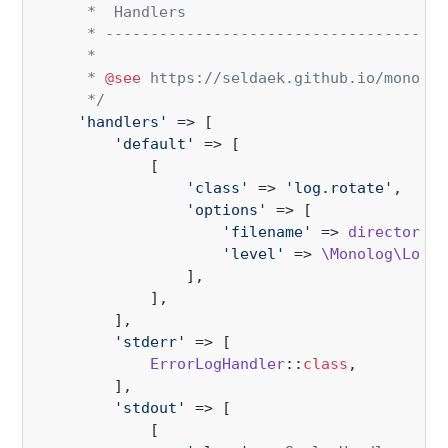
     *  Handlers

     * --------------------------------------
     *

     * 
@see
 https://seldaek.github.io/monolog
     */
'handlers'
 => [

'default'
 => [

            [

'class'
 => 
'log.rotate'
,

'options'
 => [

'filename'
 => 
directory
(
'
'level'
 => 
\Monolog\Logge
                ],

            ],

        ],

'stderr'
 => [

ErrorLogHandler
::
class
,

        ],

'stdout'
 => [

            [
