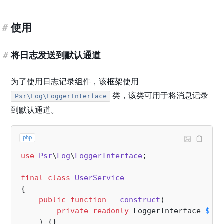
#
使用
#
将日志发送到默认通道
为了使用日志记录组件，该框架使用
类，该类可用于将消息记录
Psr\Log\LoggerInterface
到默认通道。
php
use
Psr
\
Log
\
LoggerInterface
;

final
class
UserService
{

public
function
__construct
(
private
readonly
 LoggerInterface 
$log
) 
{}
