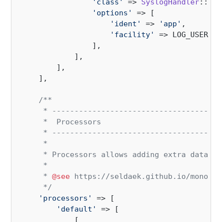
'class'
 => 
SyslogHandler
::
cla
'options'
 => [

'ident'
 => 
'app'
,

'facility'
 => LOG_USER,

                ],

            ],

        ],

    ],

/**

     * --------------------------------------
     *  Processors

     * --------------------------------------
     *

     * Processors allows adding extra data fo
     *

     * 
@see
 https://seldaek.github.io/monolog
     */
'processors'
 => [

'default'
 => [

            [
