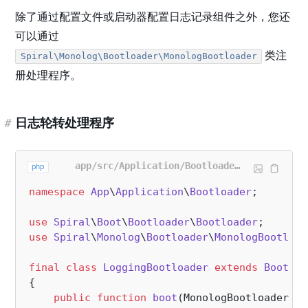
除了通过配置文件或启动器配置日志记录组件之外，您还
可以通过
类注
Spiral\Monolog\Bootloader\MonologBootloader
册处理程序。
#
日志轮转处理程序
app/src/Application/Bootloader/LoggingBootloader.php
php
namespace
App
\
Application
\
Bootloader
;

use
Spiral
\
Boot
\
Bootloader
\
Bootloader
use
Spiral
\
Monolog
\
Bootloader
\
MonologBootload
final
class
LoggingBootloader
extends
Bootloa
{

public
function
boot
(
MonologBootloader 
$m