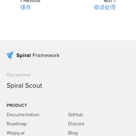
← PREVIOUS
NEXT →
缓存
错误处理
Spiral
Framework
Our sponsor
Spiral Scout
PRODUCT
Documentation
GitHub
Roadmap
Discord
Wippy.ai
Blog