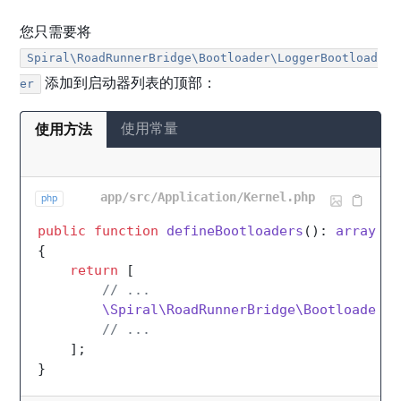
您只需要将
Spiral\RoadRunnerBridge\Bootloader\LoggerBootload
添加到启动器列表的顶部：
er
使用常量
使用方法
app/src/Application/Kernel.php
php
public
function
defineBootloaders
(
): 
array
{

return
 [

// ...
\Spiral\RoadRunnerBridge\Bootloader\L
// ...
    ];
