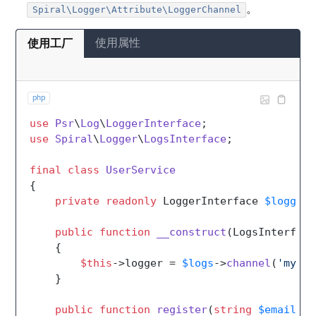
。
Spiral\Logger\Attribute\LoggerChannel
使用属性
使用工厂
php
use
Psr
\
Log
\
LoggerInterface
use
Spiral
\
Logger
\
LogsInterface
;

final
class
UserService
{

private
readonly
 LoggerInterface 
$logger
;

public
function
__construct
(
LogsInterface
{

$this
->logger = 
$logs
->
channel
(
'my-ch
    }

public
function
register
(
string
$email
, 
s