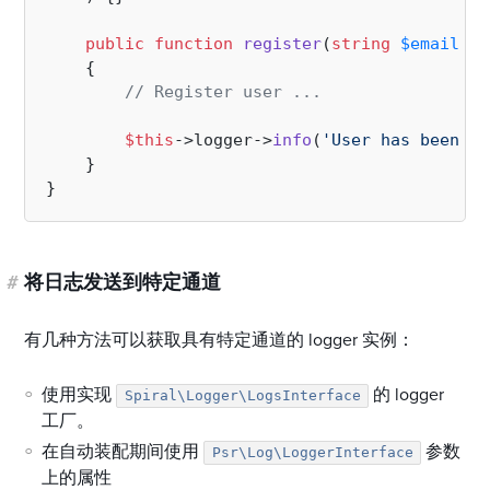
public
function
register
(
string
$email
, 
s
{

// Register user ...
$this
->logger->
info
(
'User has been re
    }

#
将日志发送到特定通道
有几种方法可以获取具有特定通道的 logger 实例：
使用实现
的 logger
Spiral\Logger\LogsInterface
工厂。
在自动装配期间使用
参数
Psr\Log\LoggerInterface
上的属性